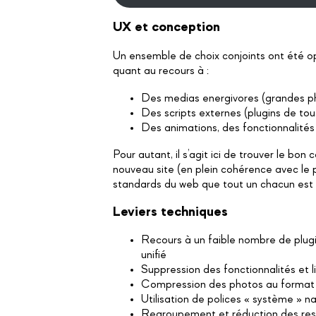
UX et conception
Un ensemble de choix conjoints ont été o
quant au recours à :
Des medias energivores (grandes ph
Des scripts externes (plugins de t
Des animations, des fonctionnalité
Pour autant, il s’agit ici de trouver le bon
nouveau site (en plein cohérence avec le p
standards du web que tout un chacun est 
Leviers techniques
Recours à un faible nombre de plugi
unifié
Suppression des fonctionnalités et l
Compression des photos au forma
Utilisation de polices « système » n
Regroupement et réduction des ressou