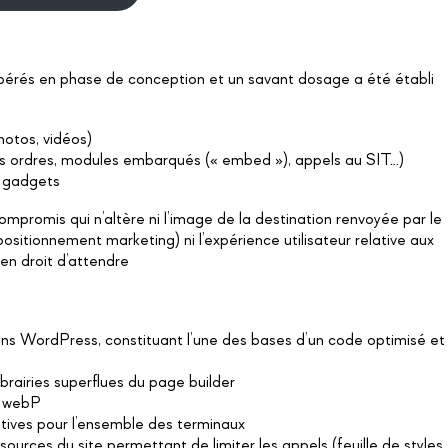
pérés en phase de conception et un savant dosage a été établi
otos, vidéos)
ous ordres, modules embarqués (« embed »), appels au SIT…)
s gadgets
 compromis qui n’altère ni l’image de la destination renvoyée par le
ositionnement marketing) ni l’expérience utilisateur relative aux
en droit d’attendre
ns WordPress, constituant l’une des bases d’un code optimisé et
ibrairies superflues du page builder
t webP
atives pour l’ensemble des terminaux
rces du site permettant de limiter les appels (feuille de styles,