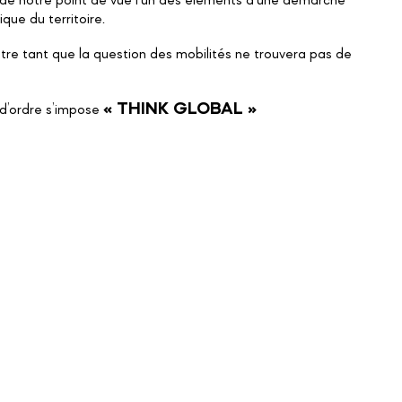
t de notre point de vue l’un des éléments d’une démarche
que du territoire.
être tant que la question des mobilités ne trouvera pas de
« THINK GLOBAL »
 d’ordre s’impose