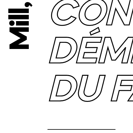
CON
DÉMÊ
DU 