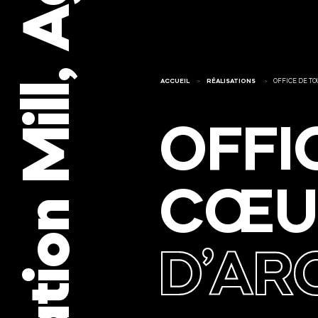
ACCUEIL
RÉALISATIONS
OFFICE DE TO
OFFI
CŒU
D’A