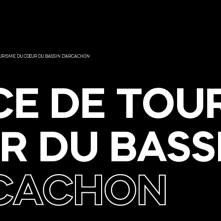
URISME DU CŒUR DU BASSIN D'ARCACHON
CE
DE
TOU
R
DU
BASS
RCACHON