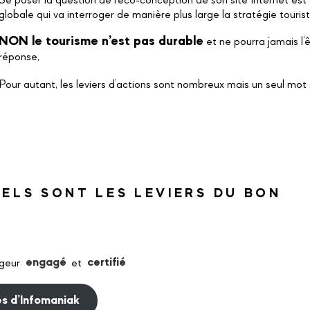
Se poser la question de l’éco-conception de son site Internet es
globale qui va interroger de manière plus large la stratégie touristi
NON le tourisme n’est pas durable
et ne pourra jamais l’
réponse,
Pour autant, les leviers d’actions sont nombreux mais un seul mot
ELS SONT LES LEVIERS DU BON
rgeur
engagé
et
certifié
es d’Infomaniak