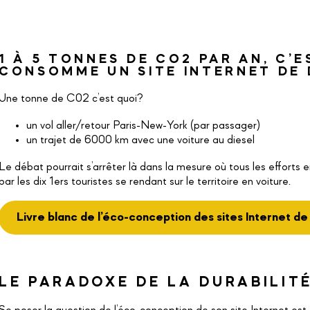
1 À 5 TONNES DE CO2 PAR AN, C’E
CONSOMME UN SITE INTERNET DE 
Une tonne de C02 c’est quoi?
un vol aller/retour Paris-New-York (par passager)
un trajet de 6000 km avec une voiture au diesel
Le débat pourrait s’arrêter là dans la mesure où tous les efforts 
par les dix 1ers touristes se rendant sur le territoire en voiture.
Livre blanc de l’éco-conception des sites Internet de
LE PARADOXE DE LA DURABILIT