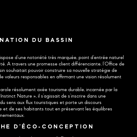
INATION DU BASSIN
N
spose d’une notoriété très marquée, point d’entrée naturel
lité. A travers une promesse client différenciante, l’Office de
 souhaitait pouvoir construire sa nouvelle stratégie de
 valeurs responsables en affirmant une vision résolument
parole résolument axée tourisme durable, incarnée par la
Instinct Nature », il s’agissait de s’inscrire dans une
u sens aux flux touristiques et porte un discours
e et de ses habitants tout en préservant les équilibres
nnementaux.
HE D’ÉCO-CONCEPTION