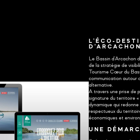
L’ÉCO-DEST
D’ARCACHO
Le Bassin d’Arcachon di
de la stratégie de visibi
Tourisme Cœur du Bassin
communication autour de
alternative.
A travers une prise de 
signature du territoire « 
dynamique qui redonne d
respectueux du territoir
économiques et enviro
UNE DÉMARC